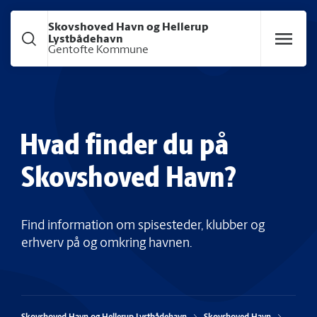
Gå til hoved indhold
Skovshoved Havn og Hellerup
Lystbådehavn
Gentofte Kommune
Hvad finder du på
Skovshoved Havn?
Find information om spisesteder, klubber og
erhverv på og omkring havnen.