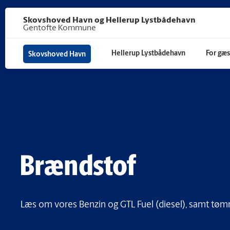
Gå til hoved indhold
Skovshoved Havn og Hellerup Lystbådehavn
Gentofte Kommune
Hellerup Lystbådehavn
For gæs
Skovshoved Havn
Brændstof
Læs om vores Benzin og GTL Fuel (diesel), samt tømn