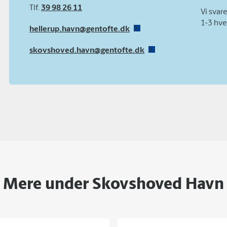
Tlf.
39 98 26 11
Vi svar
1-3 hve
hellerup.havn@gentofte.dk
skovshoved.havn@gentofte.dk
Mere under Skovshoved Havn