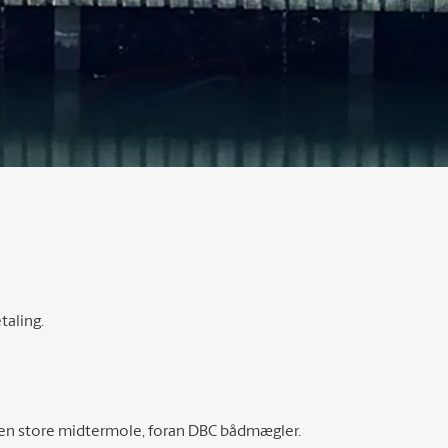
taling.
den store midtermole, foran DBC bådmægler.