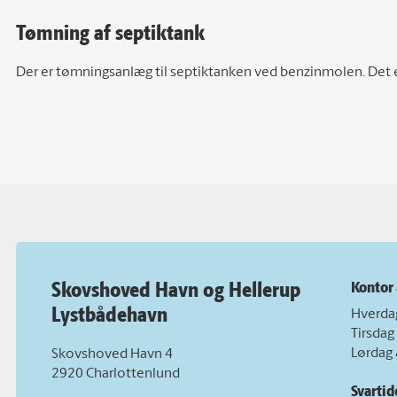
Tømning af septiktank
Der er tømningsanlæg til septiktanken ved benzinmolen. Det e
Skovshoved Havn og Hellerup
Kontor 
Lystbådehavn
Hverdag
Tirsdag
Lørdag 
Skovshoved Havn 4
2920 Charlottenlund
Svartid