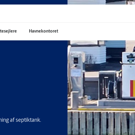
tesejlere
Havnekontoret
ing af septiktank.