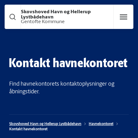
Gå til hoved indhold
Skovshoved Havn og Hellerup
Lystbådehavn
Gentofte Kommune
Kontakt havnekontoret
Find havnekontorets kontaktoplysninger og
åbningstider.
Skovshoved Havn og Hellerup Lystbådehavn
Havnekontoret
Kontakt havnekontoret