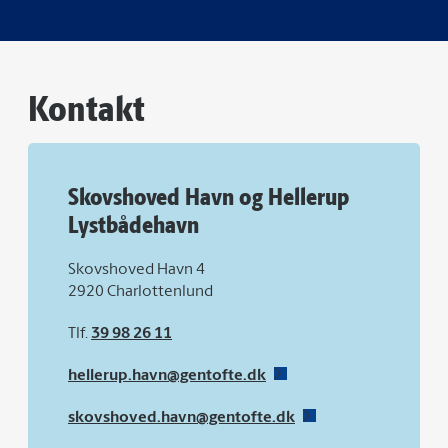
Kontakt
Skovshoved Havn og Hellerup
Lystbådehavn
Skovshoved Havn 4
2920 Charlottenlund
Tlf.
39 98 26 11
hellerup.havn@gentofte.dk
skovshoved.havn@gentofte.dk